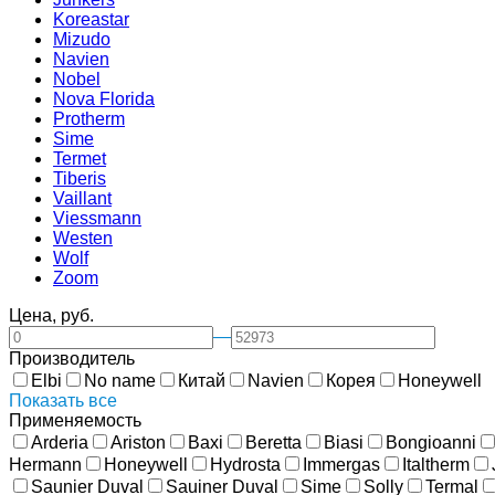
Koreastar
Mizudо
Navien
Nobel
Nova Florida
Protherm
Sime
Termet
Tiberis
Vaillant
Viessmann
Westen
Wolf
Zoom
Цена, руб.
—
Производитель
Elbi
No name
Китай
Navien
Корея
Honeywell
Показать все
Применяемость
Arderia
Ariston
Baxi
Beretta
Biasi
Bongioanni
Hermann
Honeywell
Hydrosta
Immergas
Italtherm
Saunier Duval
Sauiner Duval
Sime
Solly
Termal