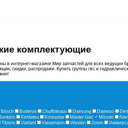
ские комплектующие
ы в интернет-магазине Мир запчастей для всех ведущих б
кции, скидки, распродажи. Купить группы гвс и гидравличе
овия!
Bosch
Buderus
Chaffoteaux
Daesung
Daewoo
Dem
Junkers
Kentatsu
Koreastar
Master Gaz
Mizudо
Nav
Tiberis
Vaillant
Viessmann
Westen
Zoom
Универс