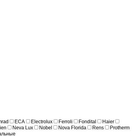
rad
ECA
Electrolux
Ferroli
Fondital
Haier
ien
Neva Lux
Nobel
Nova Florida
Rens
Protherm
альные