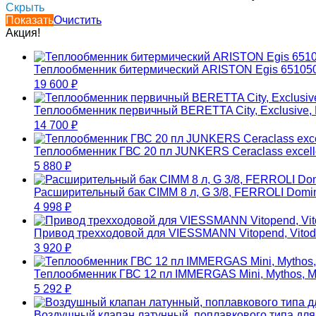
Скрыть
Показать
Очистить
Акция!
Теплообменник битермический ARISTON Egis 65105
19 600
₽
Теплообменник первичный BERETTA City, Exclusive
14 700
₽
Теплообменник ГВС 20 пл JUNKERS Ceraclass excell
5 880
₽
Расширительный бак CIMM 8 л, G 3/8, FERROLI Domina
4 998
₽
Привод трехходовой для VIESSMANN Vitopend, Vito
3 920
₽
Теплообменник ГВС 12 пл IMMERGAS Mini, Mythos, Ma
5 292
₽
Воздушный клапан латунный, поплавкового типа д