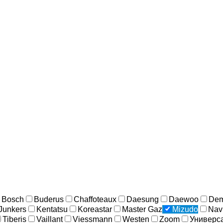
Bosch
Buderus
Chaffoteaux
Daesung
Daewoo
Dem
Junkers
Kentatsu
Koreastar
Master Gaz
Mizudо
Nav
Tiberis
Vaillant
Viessmann
Westen
Zoom
Универс