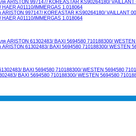
 для ARISTON 997147/ KOREASTAR KS90264180/ VAILLANT 
2/ HAER A01110/IMMERGAS 1.018064
ля ARISTON 61302483/ BAXI 5694580 710188300/ WESTEN 5
1302483/ BAXI 5694580 710188300/ WESTEN 5694580 71018