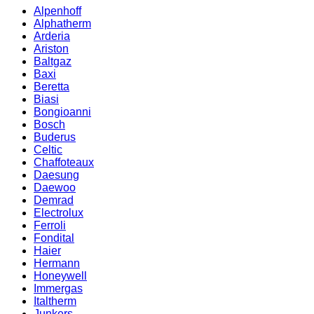
Alpenhoff
Alphatherm
Arderia
Ariston
Baltgaz
Baxi
Beretta
Biasi
Bongioanni
Bosch
Buderus
Celtic
Chaffoteaux
Daesung
Daewoo
Demrad
Electrolux
Ferroli
Fondital
Haier
Hermann
Honeywell
Immergas
Italtherm
Junkers