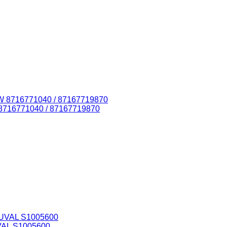
8716771040 / 87167719870
VAL S1005600