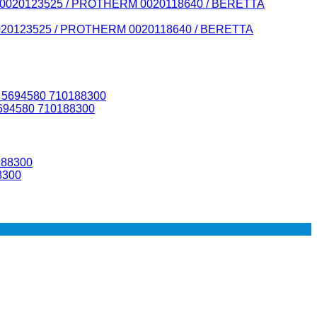
0020123525 / PROTHERM 0020118640 / BERETTA
694580 710188300
8300