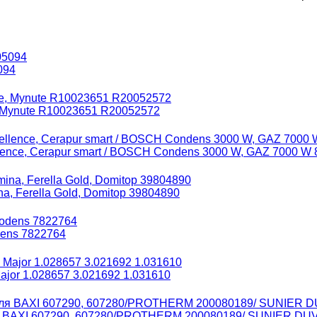
094
, Mynute R10023651 R20052572
ence, Cerapur smart / BOSCH Condens 3000 W, GAZ 7000 W 
, Ferella Gold, Domitop 39804890
dens 7822764
jor 1.028657 3.021692 1.031610
ля BAXI 607290, 607280/PROTHERM 200080189/ SUNIER DU