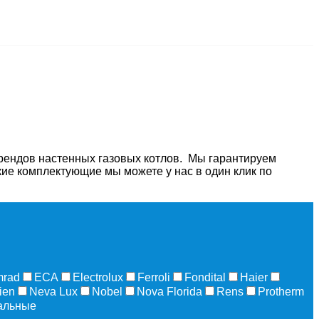
рендов настенных газовых котлов. Мы гарантируем
ские комплектующие мы можете у нас в один клик по
rad
ECA
Electrolux
Ferroli
Fondital
Haier
ien
Neva Lux
Nobel
Nova Florida
Rens
Protherm
альные