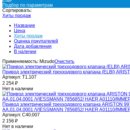
Подбор по параметрам
Сортировать:
Хиты продаж
Название
Цена
Хиты продаж
Оценка покупателей
Дата добавления
В наличии
Применяемость:
Mizudо
Очистить
Привод электрический трехходового клапана (ELBI) ARI
Артикул:
T1.107
2 254
₽
Нет в наличии
Привод электрический трехходового клапана ARISTON 
AA.01.04.0001 /VIESSMANN 7856852/ HAER A01110/IMME
Артикул:
C40.007
2 156
₽
Нет в наличии