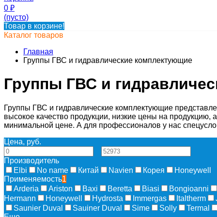
0
₽
(пусто)
Товар в корзине!
Каталог товаров
Главная
Группы ГВС и гидравлические комплектующие
Группы ГВС и гидравличе
Группы ГВС и гидравлические комплектующие представлен
высокое качество продукции, низкие цены на продукцию, а
минимальной цене. А для профессионалов у нас спецусл
Цена, руб.
—
Производитель
Elbi
No name
Китай
Navien
Корея
Honeywell
Применяемость
1
Arderia
Ariston
Baxi
Beretta
Biasi
Bongioanni
Hermann
Honeywell
Hydrosta
Immergas
Italtherm
Saunier Duval
Sauiner Duval
Sime
Solly
Termal
Еще