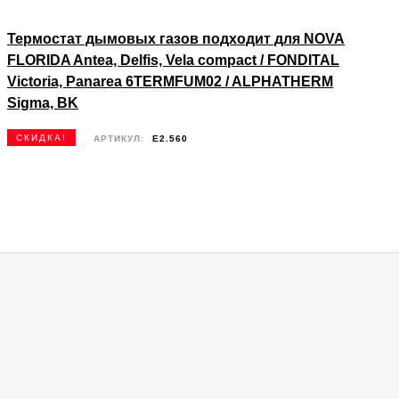
Термостат дымовых газов подходит для NOVA
FLORIDA Antea, Delfis, Vela compact / FONDITAL
Victoria, Panarea 6TERMFUM02 / ALPHATHERM
Sigma, BK
СКИДКА!
АРТИКУЛ:
E2.560