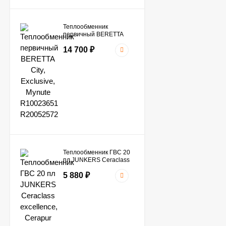
Теплообменник
первичный BERETTA
City, Exclusive, Mynute
14 700
₽
R10023651 R20052572
Теплообменник ГВС 20
пл JUNKERS Ceraclass
excellence, Cerapur
5 880
₽
smart / BOSCH Condens
3000 W, GAZ 7000 W
8716771040 /
87167719870