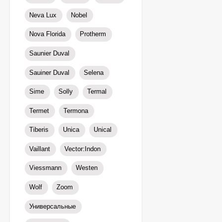
Neva Lux
Nobel
Nova Florida
Protherm
Saunier Duval
Sauiner Duval
Selena
Sime
Solly
Termal
Termet
Termona
Tiberis
Unica
Unical
Vaillant
Vector:Indon
Viessmann
Westen
Wolf
Zoom
Универсальные