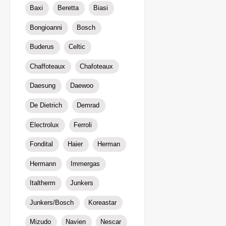
Baxi
Beretta
Biasi
Bongioanni
Bosch
Buderus
Celtic
Chaffoteaux
Chafoteaux
Daesung
Daewoo
De Dietrich
Demrad
Electrolux
Ferroli
Fondital
Haier
Herman
Hermann
Immergas
Italtherm
Junkers
Junkers/Bosch
Koreastar
Mizudо
Navien
Nescar