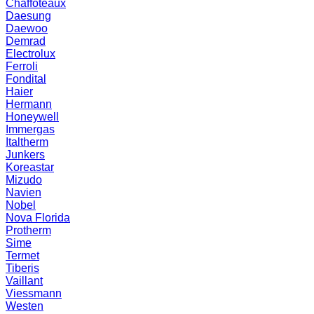
Chaffoteaux
Daesung
Daewoo
Demrad
Electrolux
Ferroli
Fondital
Haier
Hermann
Honeywell
Immergas
Italtherm
Junkers
Koreastar
Mizudо
Navien
Nobel
Nova Florida
Protherm
Sime
Termet
Tiberis
Vaillant
Viessmann
Westen