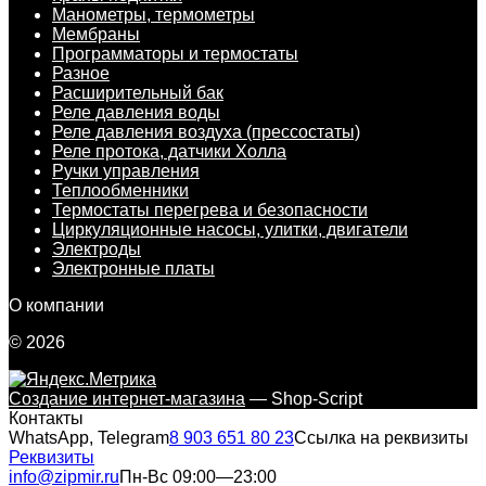
Манометры, термометры
Мембраны
Программаторы и термостаты
Разное
Расширительный бак
Реле давления воды
Реле давления воздуха (прессостаты)
Реле протока, датчики Холла
Ручки управления
Теплообменники
Термостаты перегрева и безопасности
Циркуляционные насосы, улитки, двигатели
Электроды
Электронные платы
О компании
© 2026
Создание интернет-магазина
— Shop-Script
Контакты
WhatsApp, Telegram
8 903 651 80 23
Ссылка на реквизиты
Реквизиты
info@zipmir.ru
Пн-Вс 09:00—23:00