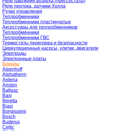
Реле давления воздуха (прессостаты)
Реле протока, датчики Холла
Ручки управления
Теплообменники
Теплообменники пластинчатые
Аксессуары для теплообменников
Теплообменники
Теплообменники ГВС
Термостаты перегрева и безопасности
Циркуляционные насосы, улитки, двигатели
Электроды
Электронные платы
Бренды
Alpenhoff
Alphatherm
Arderia
Ariston
Baltgaz
Baxi
Beretta
Biasi
Bongioanni
Bosch
Buderus
Celtic