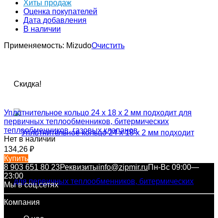
Хиты продаж
Оценка покупателей
Дата добавления
В наличии
Применяемость:
Mizudо
Очистить
Скидка!
Уплотнительное кольцо 24 x 18 x 2 мм подходит для
первичных теплообменников, битермических
теплообменников, газовых клапанов
Нет в наличии
134,26
₽
Купить
8 903 651 80 23
Реквизиты
info@zipmir.ru
Пн-Вс 09:00—
23:00
Мы в соц.сетях
Компания