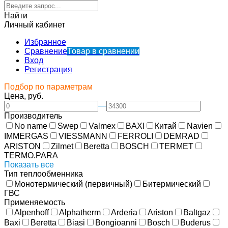
Найти
Личный кабинет
Избранное
Сравнение
Товар в сравнении
Вход
Регистрация
Подбор по параметрам
Цена, руб.
—
Производитель
No name
Swep
Valmex
BAXI
Китай
Navien
IMMERGAS
VIESSMANN
FERROLI
DEMRAD
ARISTON
Zilmet
Beretta
BOSCH
TERMET
TERMO.PARA
Показать все
Тип теплообменника
Монотермический (первичный)
Битермический
ГВС
Применяемость
Alpenhoff
Alphatherm
Arderia
Ariston
Baltgaz
Baxi
Beretta
Biasi
Bongioanni
Bosch
Buderus