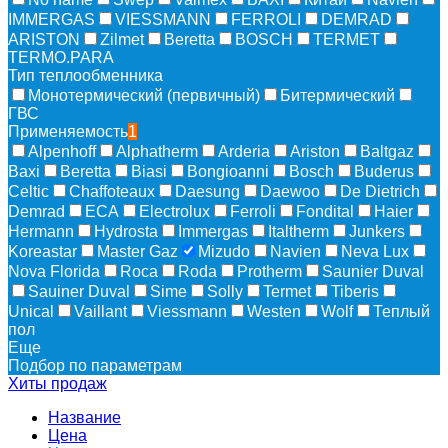
IMMERGAS
VIESSMANN
FERROLI
DEMRAD
ARISTON
Zilmet
Beretta
BOSCH
TERMET
TERMO.PARA
Тип теплообменника
Монотермический (первичный)
Битермический
ГВС
Применяемость
1
Alpenhoff
Alphatherm
Arderia
Ariston
Baltgaz
Baxi
Beretta
Biasi
Bongioanni
Bosch
Buderus
Celtic
Chaffoteaux
Daesung
Daewoo
De Dietrich
Demrad
ECA
Electrolux
Ferroli
Fondital
Haier
Hermann
Hydrosta
Immergas
Italtherm
Junkers
Koreastar
Master Gaz
Mizudо
Navien
Neva Lux
Nova Florida
Roca
Roda
Protherm
Saunier Duval
Sauiner Duval
Sime
Solly
Termet
Tiberis
Unical
Vaillant
Viessmann
Westen
Wolf
Теплый
пол
Еще
Подбор по параметрам
Хиты продаж
Название
Цена