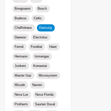
Bongioanni
Bosch
Buderus
Celtic
Chaffoteaux
Daesung
Daewoo
Electrolux
Ferroli
Fondital
Haier
Hermann
Immergas
Junkers
Koreastar
Master Gaz
Microsystem
Mizudо
Navien
Neva Lux
Nova Florida
Protherm
Saunier Duval