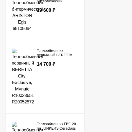
битермический
ARISTON Egis
19 600
₽
65105094
Теплообменник
первичный BERETTA
City, Exclusive, Mynute
14 700
₽
R10023651 R20052572
Теплообменник ГВС 20
пл JUNKERS Ceraclass