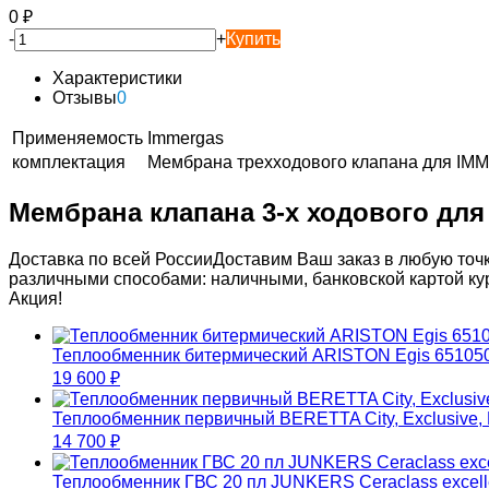
0
₽
-
+
Купить
Характеристики
Отзывы
0
Применяемость
Immergas
комплектация
Мембрана трехходового клапана для IM
Мембрана клапана 3-х ходового для
Доставка по всей России
Доставим Ваш заказ в любую точк
различными способами: наличными, банковской картой ку
Акция!
Теплообменник битермический ARISTON Egis 65105
19 600
₽
Теплообменник первичный BERETTA City, Exclusive
14 700
₽
Теплообменник ГВС 20 пл JUNKERS Ceraclass excell