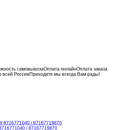
можность самовывоза
Оплата онлайн
Оплата заказа
 всей России
Приходите мы всегда Вам рады!
8716771040 / 87167719870