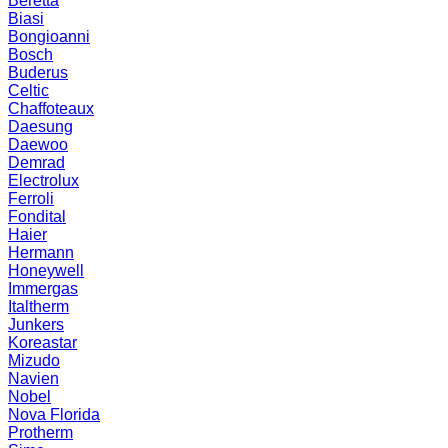
Beretta
Biasi
Bongioanni
Bosch
Buderus
Celtic
Chaffoteaux
Daesung
Daewoo
Demrad
Electrolux
Ferroli
Fondital
Haier
Hermann
Honeywell
Immergas
Italtherm
Junkers
Koreastar
Mizudо
Navien
Nobel
Nova Florida
Protherm