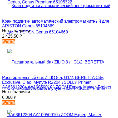
Кран подпитки автоматический электромагнитный для
ARISTON Genus 65104669
Нет в наличии
2 425,50
₽
Купить
Расширительный бак ZILIO 8 л, G1/2, BERETTA City,
Exclusive, Ciao, Mynyte R2204 \ SOLLY Primer
AA63612204 AA10050010 \ ZOOM Expert, Master, Project
Нет в наличии
6 860
₽
Купить