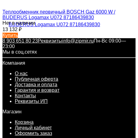
Теплообменник первичный BOSCH Gaz 6000 W /
BUDERUS Logamax U072 87186439830
Нет в наличии
13 132
₽
Купить
8 903 651 80 23
Реквизиты
info@zipmir.ru
Пн-Вс 09:00—
23:00
Мы в соц.сетях
Компания
О нас
Публичная оферта
Доставка и оплата
Гарантия и возврат
Контакты
Реквизиты ИП
Магазин
Корзина
Личный кабинет
Оформить заказ