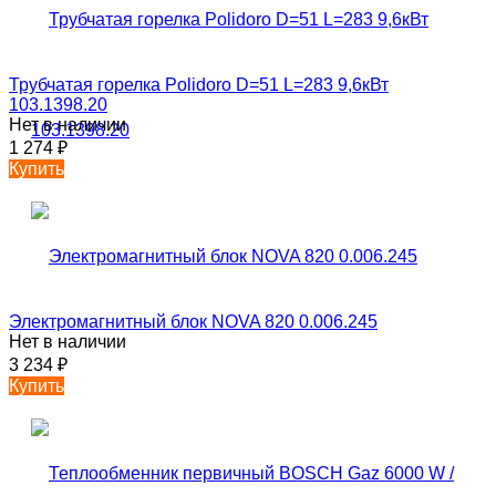
Трубчатая горелка Polidoro D=51 L=283 9,6кВт
103.1398.20
Нет в наличии
1 274
₽
Купить
Электромагнитный блок NOVA 820 0.006.245
Нет в наличии
3 234
₽
Купить