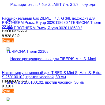
Расширительный бак ZILMET 7 л, G 3/8, подходит для
PROTHERM Рысь, Ягуар 0020118680 / TERMONA Therm
22168
Нет в наличии
8 828,82
₽
Купить
Насос циркуляционный для TIBERIS Mini S, Maxi S, Extra
S 250100102, против часовой, 30 мм
Нет в наличии
9 310
₽
Купить