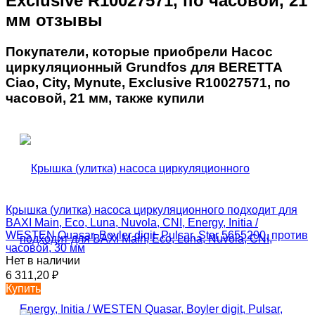
Exclusive R10027571, по часовой, 21
мм отзывы
Покупатели, которые приобрели Насос
циркуляционный Grundfos для BERETTA
Ciao, City, Mynute, Exclusive R10027571, по
часовой, 21 мм, также купили
Крышка (улитка) насоса циркуляционного подходит для
BAXI Main, Eco, Luna, Nuvola, CNI, Energy, Initia /
WESTEN Quasar, Boyler digit, Pulsar, Star 5655200, против
часовой, 30 мм
Нет в наличии
6 311,20
₽
Купить