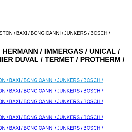
ISTON / BAXI / BONGIOANNI / JUNKERS / BOSCH /
в HERMANN / IMMERGAS / UNICAL /
NIER DUVAL / TERMET / PROTHERM /