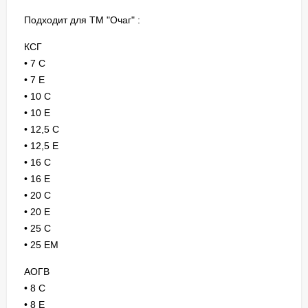
Подходит для ТМ "Очаг" :
КСГ
• 7 С
• 7 Е
• 10 С
• 10 Е
• 12,5 С
• 12,5 Е
• 16 С
• 16 Е
• 20 С
• 20 Е
• 25 С
• 25 ЕМ
АОГВ
• 8 С
• 8 Е