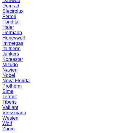
Daewoo
Demrad
Electrolux
Ferroli
Fondital
Haier
Hermann
Honeywell
Immergas
Italtherm
Junkers
Koreastar
Mizudо
Navien
Nobel
Nova Florida
Protherm
Sime
Termet
Tiberis
Vaillant
Viessmann
Westen
Wolf
Zoom