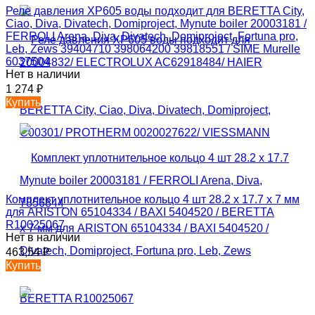
Реле давления XP605 воды подходит для BERETTA City,
Ciao, Diva, Divatech, Domiproject, Mynute boiler 20003181 /
FERROLI Arena, Diva, Divatech, Domiproject, Fortuna pro,
Leb, Zews 39404710 398064200 39818551 / SIME Murelle
6037504
Нет в наличии
1 274
₽
Купить
Комплект уплотнительное кольцо 4 шт 28.2 х 17.7 x 7 мм
для ARISTON 65104334 / BAXI 5404520 / BERETTA
R10025067
Нет в наличии
463,54
₽
Купить