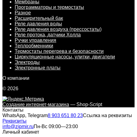
Мембраны
Программаторы и термостаты
Разное
Расширительный бак
Реле давления воды
Реле давления воздуха (прессостаты)
Реле протока, датчики Холла
Ручки управления
Теплообменники
Термостаты перегрева и безопасности
Циркуляционные насосы, улитки, двигатели
Электроды
Электронные платы
О компании
© 2026
Создание интернет-магазина
— Shop-Script
Контакты
WhatsApp, Telegram
8 903 651 80 23
Ссылка на реквизиты
Реквизиты
info@zipmir.ru
Пн-Вс 09:00—23:00
Личный кабинет