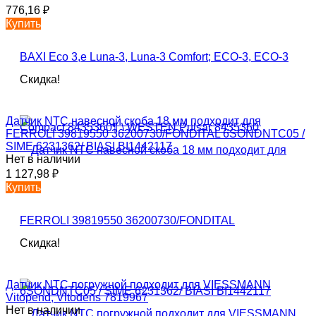
776,16
₽
Купить
Скидка!
Датчик NTC навесной скоба 18 мм подходит для
FERROLI 39819550 36200730/FONDITAL 6SONDNTC05 /
SIME 6231362/ BIASI BI1442117
Нет в наличии
1 127,98
₽
Купить
Скидка!
Датчик NTC погружной подходит для VIESSMANN
Vitopend, Vitodens 7819967
Нет в наличии