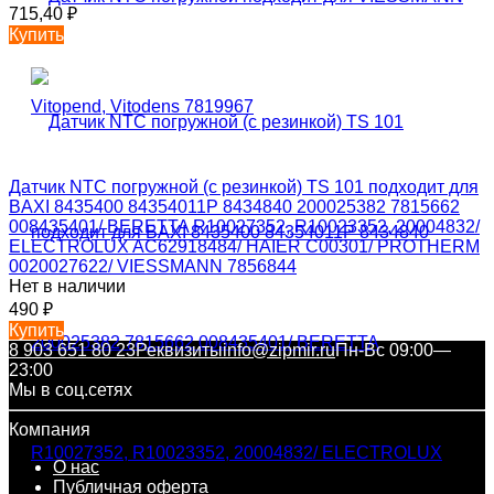
715,40
₽
Купить
Датчик NTC погружной (с резинкой) TS 101 подходит для
BAXI 8435400 84354011P 8434840 200025382 7815662
008435401/ BERETTA R10027352, R10023352, 20004832/
ELECTROLUX AC62918484/ HAIER C00301/ PROTHERM
0020027622/ VIESSMANN 7856844
Нет в наличии
490
₽
Купить
8 903 651 80 23
Реквизиты
info@zipmir.ru
Пн-Вс 09:00—
23:00
Мы в соц.сетях
Компания
О нас
Публичная оферта