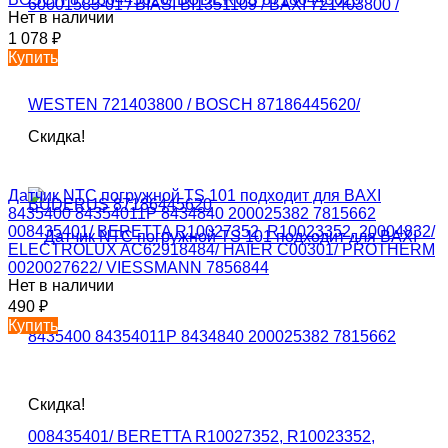
Нет в наличии
1 078
₽
Купить
Скидка!
Датчик NTC погружной TS 101 подходит для BAXI
8435400 84354011P 8434840 200025382 7815662
008435401/ BERETTA R10027352, R10023352, 20004832/
ELECTROLUX AC62918484/ HAIER C00301/ PROTHERM
0020027622/ VIESSMANN 7856844
Нет в наличии
490
₽
Купить
Скидка!