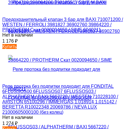
Предохранительный клапан 3 бар для BAXI 710071200 /
WESTEN / FERROLI 3981827 36902760 39864220 /
PROTHERM Скат 0020094650 / SIME 6040211
Нет в наличии
1 176
₽
Купить
Реле протока без подпитки подходит для FONDITAL
6FLUSSOS00 6FLUSSOS07 6FLUSSOS03 /
ALPHATHERM / BAXI 5667220 / WESTEN 710228100 /
ARISTON 65100296 / IMMERGAS 1.018914 1.015142 /
BERETTA R10022348 20069786 / NEVA LUX
21000605000100 (без колец)
Нет в наличии
1 274
₽
Купить