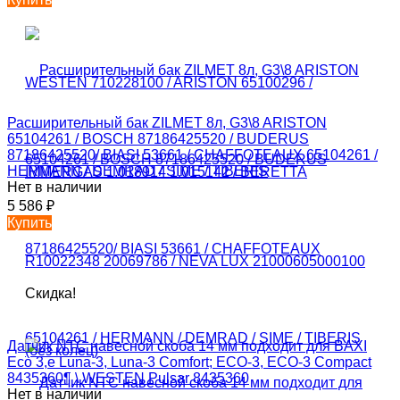
Расширительный бак ZILMET 8л, G3\8 ARISTON
65104261 / BOSCH 87186425520 / BUDERUS
87186425520/ BIASI 53661 / CHAFFOTEAUX 65104261 /
HERMANN / DEMRAD / SIME / TIBERIS
Нет в наличии
5 586
₽
Купить
Скидка!
Датчик NTC навесной скоба 14 мм подходит для BAXI
Eco 3,е Luna-3, Luna-3 Comfort; ECO-3, ECO-3 Compact
8435360¶ \ WESTEN Pulsar 8435360
Нет в наличии