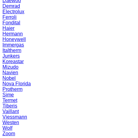
Daewoo
Demrad
Electrolux
Ferroli
Fondital
Haier
Hermann
Honeywell
Immergas
Italtherm
Junkers
Koreastar
Mizudо
Navien
Nobel
Nova Florida
Protherm
Sime
Termet
Tiberis
Vaillant
Viessmann
Westen
Wolf
Zoom