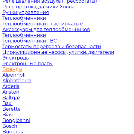
Реле давления воздуха (прессостаты)
Реле протока, датчики Холла
Ручки управления
Теплообменники
Теплообменники пластинчатые
Аксессуары для теплообменников
Теплообменники
Теплообменники ГВС
Термостаты перегрева и безопасности
Циркуляционные насосы, улитки, двигатели
Электроды
Электронные платы
Бренды
Alpenhoff
Alphatherm
Arderia
Ariston
Baltgaz
Baxi
Beretta
Biasi
Bongioanni
Bosch
Buderus