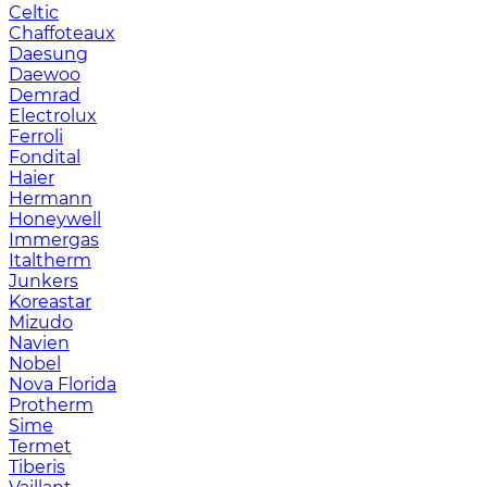
Celtic
Chaffoteaux
Daesung
Daewoo
Demrad
Electrolux
Ferroli
Fondital
Haier
Hermann
Honeywell
Immergas
Italtherm
Junkers
Koreastar
Mizudо
Navien
Nobel
Nova Florida
Protherm
Sime
Termet
Tiberis