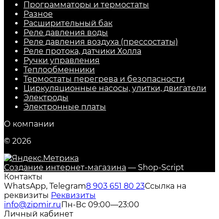
Программаторы и термостаты
Разное
Расширительный бак
Реле давления воды
Реле давления воздуха (прессостаты)
Реле протока, датчики Холла
Ручки управления
Теплообменники
Термостаты перегрева и безопасности
Циркуляционные насосы, улитки, двигатели
Электроды
Электронные платы
О компании
© 2026
Создание интернет-магазина
— Shop-Script
Контакты
WhatsApp, Telegram
8 903 651 80 23
Ссылка на
реквизиты
Реквизиты
info@zipmir.ru
Пн-Вс 09:00—23:00
Личный кабинет