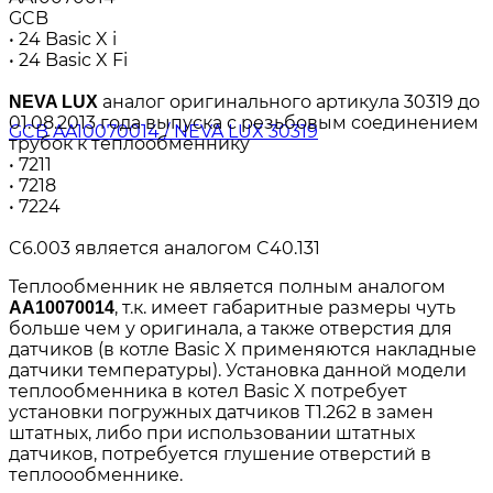
GCB
• 24 Basic X i
• 24 Basic X Fi
аналог оригинального артикула 30319 до
NEVA LUX
01.08.2013 года выпуска с резьбовым соединением
трубок к теплообменнику
• 7211
• 7218
• 7224
C6.003 является аналогом C40.131
Теплообменник не является полным аналогом
, т.к. имеет габаритные размеры чуть
АА10070014
больше чем у оригинала, а также отверстия для
датчиков (в котле Basic X применяются накладные
датчики температуры). Установка данной модели
теплообменника в котел Basic X потребует
установки погружных датчиков Т1.262 в замен
штатных, либо при использовании штатных
датчиков, потребуется глушение отверстий в
теплоообменнике.