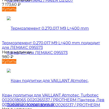
7 173,60
₽
Купить
Термоэлемент 0.270.017 M9 L=400 mm подходит
для ЛЕМАКС 095573
Нет в наличии
980
₽
Купить
Кран подпитки для VAILLANT Atmotec, Turbotec
0020018065 0020265137 / PROTHERM Пантера, Лев
0020038130 (серая ручка)