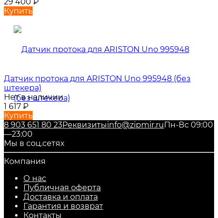
29 400
₽
Купить
Датчик протока для ARISTON Uno 995948 (без
штекера)
Нет в наличии
1 617
₽
Купить
8 903 651 80 23
Реквизиты
info@zipmir.ru
Пн-Вс 09:00
—23:00
Мы в соц.сетях
Компания
О нас
Публичная оферта
Доставка и оплата
Гарантия и возврат
Контакты