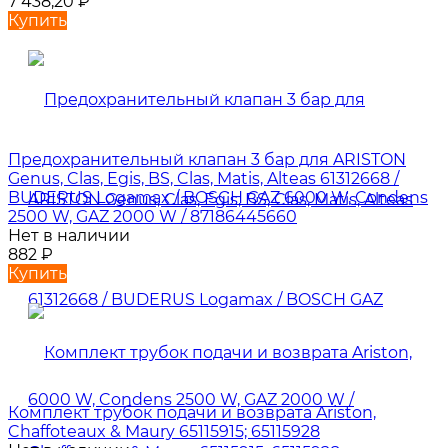
7 438,20
₽
Купить
Предохранительный клапан 3 бар для ARISTON
Genus, Clas, Egis, BS, Clas, Matis, Alteas 61312668 /
BUDERUS Logamax / BOSCH GAZ 6000 W, Condens
2500 W, GAZ 2000 W / 87186445660
Нет в наличии
882
₽
Купить
Комплект трубок подачи и возврата Ariston,
Chaffoteaux & Maury 65115915; 65115928