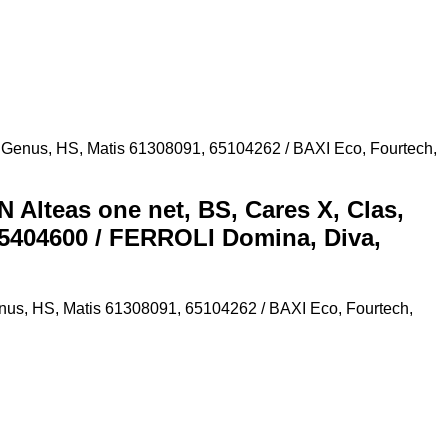
 Genus, HS, Matis 61308091, 65104262 / BAXI Eco, Fourtech,
lteas one net, BS, Cares X, Clas,
 5404600 / FERROLI Domina, Diva,