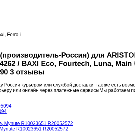
xi, Ferroli
(производитель-Россия) для ARISTON A
04262 / BAXI Eco, Fourtech, Luna, Main
7690 3 отзывы
у России курьером или службой доставки, так же есть воз
рьеру или онлайн через платежные сервисы
Мы работаем по
094
, Mynute R10023651 R20052572