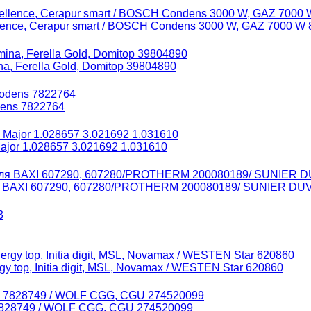
ence, Cerapur smart / BOSCH Condens 3000 W, GAZ 7000 W 
, Ferella Gold, Domitop 39804890
dens 7822764
jor 1.028657 3.021692 1.031610
ля BAXI 607290, 607280/PROTHERM 200080189/ SUNIER DU
 top, Initia digit, MSL, Novamax / WESTEN Star 620860
 7828749 / WOLF CGG, CGU 274520099