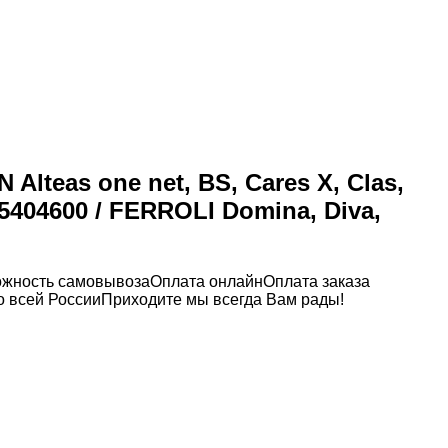
lteas one net, BS, Cares X, Clas,
 5404600 / FERROLI Domina, Diva,
можность самовывоза
Оплата онлайн
Оплата заказа
 всей России
Приходите мы всегда Вам рады!