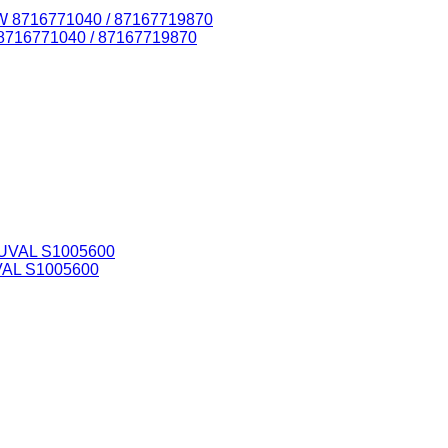
8716771040 / 87167719870
VAL S1005600