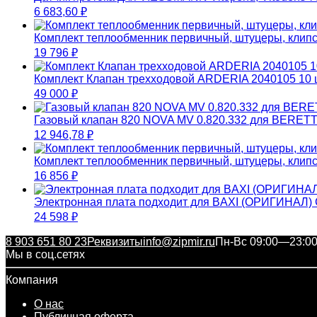
6 683,60
₽
Комплект теплообменник первичный, штуцеры, кл
19 796
₽
Комплект Клапан трехходовой ARDERIA 2040105 10 
49 000
₽
Газовый клапан 820 NOVA MV 0.820.332 для BERETT
12 946,78
₽
Комплект теплообменник первичный, штуцеры, кл
16 856
₽
Электронная плата подходит для BAXI (ОРИГИНАЛ)
24 598
₽
8 903 651 80 23
Реквизиты
info@zipmir.ru
Пн-Вс 09:00—23:0
Мы в соц.сетях
Компания
О нас
Публичная оферта