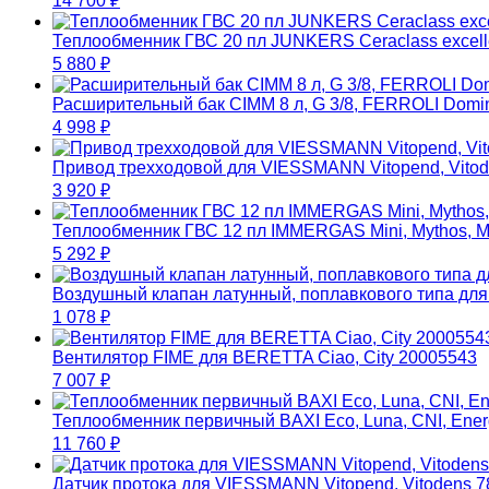
14 700
₽
Теплообменник ГВС 20 пл JUNKERS Ceraclass excell
5 880
₽
Расширительный бак CIMM 8 л, G 3/8, FERROLI Domina
4 998
₽
Привод трехходовой для VIESSMANN Vitopend, Vito
3 920
₽
Теплообменник ГВС 12 пл IMMERGAS Mini, Mythos, Ma
5 292
₽
Воздушный клапан латунный, поплавкового типа д
1 078
₽
Вентилятор FIME для BERETTA Ciao, City 20005543
7 007
₽
Теплообменник первичный BAXI Eco, Luna, CNI, Energy
11 760
₽
Датчик протока для VIESSMANN Vitopend, Vitodens