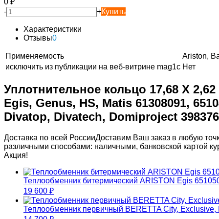
0
₽
-
+
Купить
Характеристики
Отзывы
0
Применяемость
Ariston, Ba
исключить из публикации на веб-витрине mag1c
Нет
Уплотнительное кольцо 17,68 Х 2,62 
Egis, Genus, HS, Matis 61308091, 651
Divatop, Divatech, Domiproject 3983
Доставка по всей России
Доставим Ваш заказ в любую точк
различными способами: наличными, банковской картой ку
Акция!
Теплообменник битермический ARISTON Egis 65105
19 600
₽
Теплообменник первичный BERETTA City, Exclusive