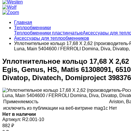
Главная
Теплообменники
Теплообменники пластинчатые
Аксессуары для тепл
Аксессуары для теплообменников
Уплотнительное кольцо 17,68 Х 2,62 (производитель-Ро
Luna, Main 5404600 / FERROLI Domina, Diva, Divatop, 
Уплотнительное кольцо 17,68 Х 2,62 
Egis, Genus, HS, Matis 61308091, 651
Divatop, Divatech, Domiproject 398376
Применяемость
Ariston, Ba
исключить из публикации на веб-витрине mag1c
Нет
Нет в наличии
Артикул:
R2.001-10
882
₽