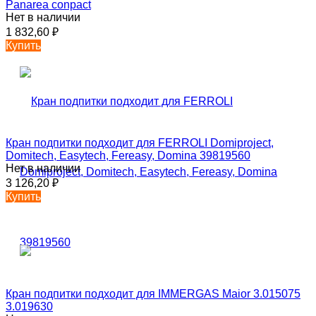
Panarea conpact
Нет в наличии
1 832,60
₽
Купить
Кран подпитки подходит для FERROLI Domiproject,
Domitech, Easytech, Fereasy, Domina 39819560
Нет в наличии
3 126,20
₽
Купить
Кран подпитки подходит для IMMERGAS Maior 3.015075
3.019630