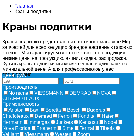
Главная
Краны подпитки
Краны подпитки
Краны подпитки представлены в интернет-магазине Мир
запчастей для всех ведущих брендов настенных газовых
котлов. Мы гарантируем высокое качество продукции,
низкие цены на продукцию, акции, скидки, распродажи.
Купить краны подпитки мы можете у нас в один клик по
минимальной цене. А для профессионалов у нас
спецусловия!
Цена, руб.
—
Производитель
No name
VIESSMANN
DEMRAD
NOVA
CHAFFOTEAUX
Применяемость
Ariston
Baxi
Beretta
Bosch
Buderus
Chaffoteaux
Demrad
Ferroli
Fondital
Haier
Hermann
Immergas
Junkers
Kentatsu
Nobel
Nova Florida
Protherm
Sime
Termal
Tiberis
Vaillant
Viessmann
Westen
Zoom