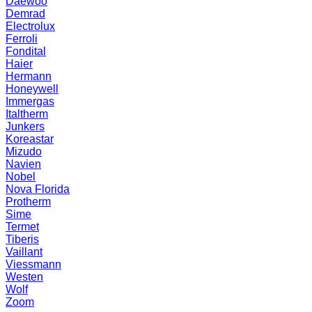
Daewoo
Demrad
Electrolux
Ferroli
Fondital
Haier
Hermann
Honeywell
Immergas
Italtherm
Junkers
Koreastar
Mizudо
Navien
Nobel
Nova Florida
Protherm
Sime
Termet
Tiberis
Vaillant
Viessmann
Westen
Wolf
Zoom