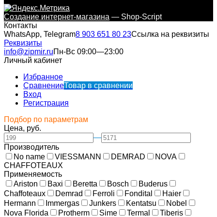
Создание интернет-магазина
— Shop-Script
Контакты
WhatsApp, Telegram
8 903 651 80 23
Ссылка на реквизиты
Реквизиты
info@zipmir.ru
Пн-Вс 09:00—23:00
Личный кабинет
Избранное
Сравнение
Товар в сравнении
Вход
Регистрация
Подбор по параметрам
Цена, руб.
—
Производитель
No name
VIESSMANN
DEMRAD
NOVA
CHAFFOTEAUX
Применяемость
Ariston
Baxi
Beretta
Bosch
Buderus
Chaffoteaux
Demrad
Ferroli
Fondital
Haier
Hermann
Immergas
Junkers
Kentatsu
Nobel
Nova Florida
Protherm
Sime
Termal
Tiberis