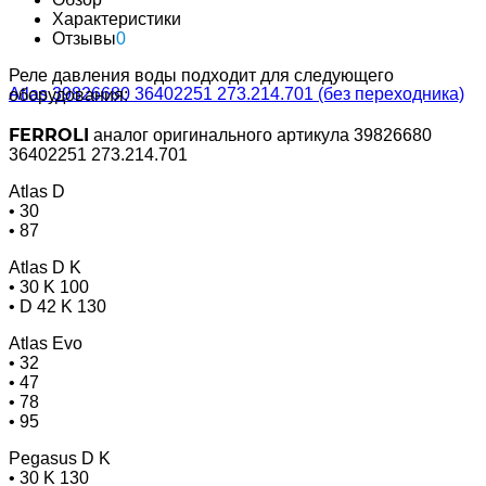
Характеристики
Отзывы
0
Реле давления воды подходит для следующего
оборудования:
FERROLI
аналог оригинального артикула 39826680
36402251 273.214.701
Atlas D
• 30
• 87
Atlas D K
• 30 K 100
• D 42 K 130
Atlas Evo
• 32
• 47
• 78
• 95
Pegasus D K
• 30 K 130