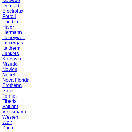
Daewoo
Demrad
Electrolux
Ferroli
Fondital
Haier
Hermann
Honeywell
Immergas
Italtherm
Junkers
Koreastar
Mizudо
Navien
Nobel
Nova Florida
Protherm
Sime
Termet
Tiberis
Vaillant
Viessmann
Westen
Wolf
Zoom