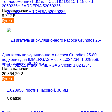
Теплообменник ГВС для CELTIC-DS 15,1-18,6 кВт
2060236Н / ARDERIA 52060236
Нет в наличии
8 722
₽
Купить
Двигатель циркуляционного насоса Grundfos 25-80
подходит для IMMERGAS Victrix 1.024234, 1.028958,
против часовой, 30 мм
Нет в наличии
20 864,20
₽
Купить
Скидка!