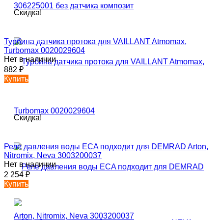
Скидка!
Турбина датчика протока для VAILLANT Atmomax,
Turbomax 0020029604
Нет в наличии
882
₽
Купить
Скидка!
Реле давления воды ECA подходит для DEMRAD Arton,
Nitromix, Neva 3003200037
Нет в наличии
2 254
₽
Купить