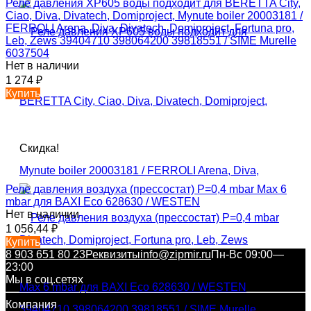
Реле давления XP605 воды подходит для BERETTA City,
Ciao, Diva, Divatech, Domiproject, Mynute boiler 20003181 /
FERROLI Arena, Diva, Divatech, Domiproject, Fortuna pro,
Leb, Zews 39404710 398064200 39818551 / SIME Murelle
6037504
Нет в наличии
1 274
₽
Купить
Скидка!
Реле давления воздуха (прессостат) P=0,4 mbar Max 6
mbar для BAXI Eco 628630 / WESTEN
Нет в наличии
1 056,44
₽
Купить
8 903 651 80 23
Реквизиты
info@zipmir.ru
Пн-Вс 09:00—
23:00
Мы в соц.сетях
Компания