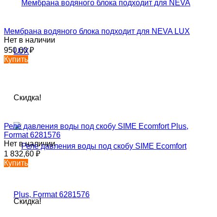
Мембрана водяного блока подходит для NEVA LUX
Нет в наличии
950,60
₽
Купить
Скидка!
Реле давления воды под скобу SIME Ecomfort Plus,
Format 6281576
Нет в наличии
1 832,60
₽
Купить
Скидка!