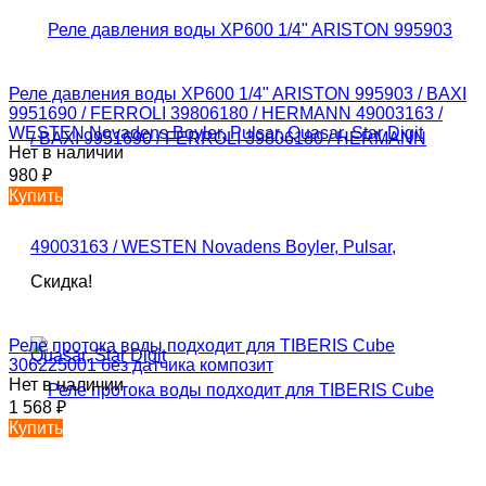
Реле давления воды XP600 1/4" ARISTON 995903 / BAXI
9951690 / FERROLI 39806180 / HERMANN 49003163 /
WESTEN Novadens Boyler, Pulsar, Quasar, Star Digit
Нет в наличии
980
₽
Купить
Скидка!
Реле протока воды подходит для TIBERIS Cube
306225001 без датчика композит
Нет в наличии
1 568
₽
Купить