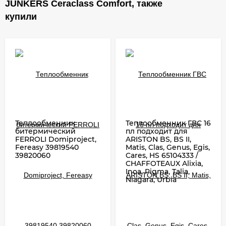
JUNKERS Ceraclass Comfort, также
купили
Теплообменник
Теплообменник ГВС 16
битермический
пл подходит для
FERROLI Domiproject,
ARISTON BS, BS II,
Fereasy 39819540
Matis, Clas, Genus, Egis,
39820060
Cares, HS 65104333 /
CHAFFOTEAUX Alixia,
Inoa, Pigma, Talia,
Niagara, Urbia