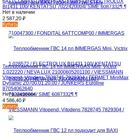
6ATTCOMP00 / IMMERGAS 1.028572 / ELECTROLUX
BI1431 100/ KENTATSU 7022420004/ SIME 6087332¶ ¶
Нет в наличии
2 587,20
₽
Купить
Теплообменник ГВС 14 пл IMMERGAS Mini, Victrix
1.022220 / NEVA LUX 21000605201100 / VIESSMANN
Vitopend, Vitodens 7828745 7829304 / TERMET MiniMax
Dynamic Z0700.01.20.00 / JUNKERS Euroline
87054062640
Нет в наличии
4 586,40
₽
Купить