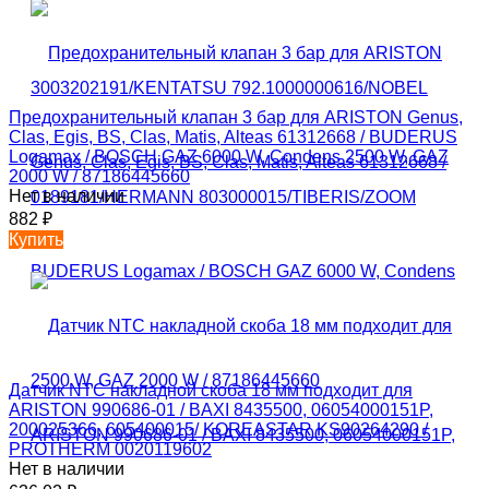
Предохранительный клапан 3 бар для ARISTON Genus,
Clas, Egis, BS, Clas, Matis, Alteas 61312668 / BUDERUS
Logamax / BOSCH GAZ 6000 W, Condens 2500 W, GAZ
2000 W / 87186445660
Нет в наличии
882
₽
Купить
Датчик NTC накладной скоба 18 мм подходит для
ARISTON 990686-01 / BAXI 8435500, 06054000151P,
200025366, 605400015/ KOREASTAR KS90264290 /
PROTHERM 0020119602
Нет в наличии