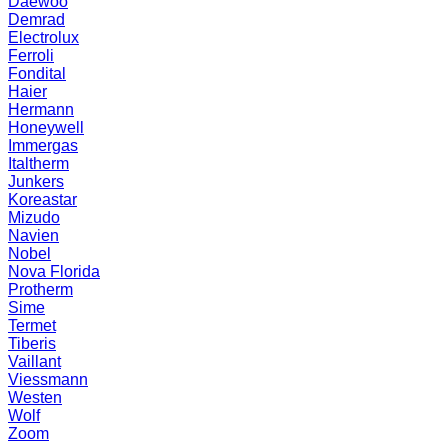
Daewoo
Demrad
Electrolux
Ferroli
Fondital
Haier
Hermann
Honeywell
Immergas
Italtherm
Junkers
Koreastar
Mizudо
Navien
Nobel
Nova Florida
Protherm
Sime
Termet
Tiberis
Vaillant
Viessmann
Westen
Wolf
Zoom