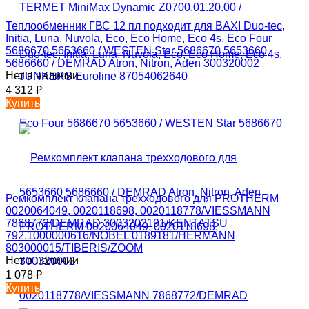
Теплообменник ГВС 12 пл подходит для BAXI Duo-tec,
Initia, Luna, Nuvola, Eco, Eco Home, Eco 4s, Eco Four
5686670 5653660 / WESTEN Star 5686670 5653660
5686660 / DEMRAD Atron, Nitron, Aden 300320002
Нет в наличии
4 312
₽
Купить
Ремкомплект клапана трехходового для PROTHERM
0020064049, 0020118698, 0020118778/VIESSMANN
7868772/DEMRAD 3003202191/KENTATSU
792.1000000616/NOBEL 0189181/HERMANN
803000015/TIBERIS/ZOOM
Нет в наличии
1 078
₽
Купить