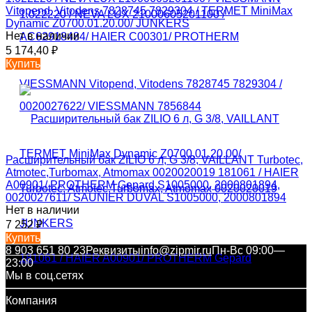
Vitopend, Vitodens 7828745 7829304 / TERMET MiniMax
Dynamic Z0700.01.20.00/ JUNKERS
Нет в наличии
5 174,40
₽
Купить
Расширительный бак ZILIO 6 л, G 3/8, VAILLANT Turbotec,
Atmotec,Turbomax, Atmomax 0020020019 181061 / HAIER
A00901/ PROTHERM Gepard S1005000, 2000801894,
0020027611/ SAUNIER DUVAL S1005000, 2000801894
Нет в наличии
7 252
₽
Купить
8 903 651 80 23
Реквизиты
info@zipmir.ru
Пн-Вс 09:00—
23:00
Мы в соц.сетях
Компания