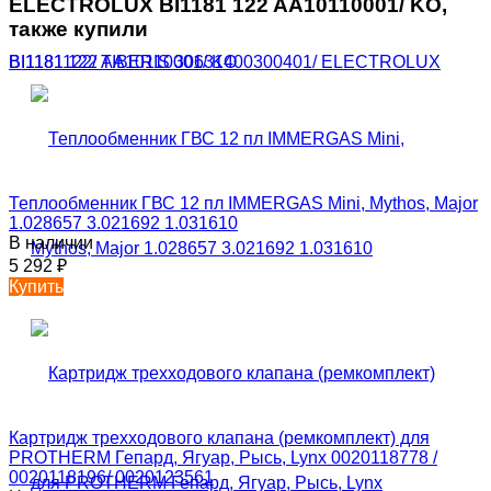
ELECTROLUX BI1181 122 AA10110001/ KO,
также купили
Теплообменник ГВС 12 пл IMMERGAS Mini, Mythos, Major
1.028657 3.021692 1.031610
В наличии
5 292
₽
Купить
Картридж трехходового клапана (ремкомплект) для
PROTHERM Гепард, Ягуар, Рысь, Lynx 0020118778 /
0020118196/ 0020123561