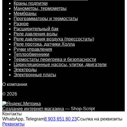
Краны подпитки
Манометры, термометры
Мембраны
Программаторы и термостаты
Разное
Расширительный бак
Реле давления воды
Реле давления воздуха (прессостаты)
Реле протока, датчики Холла
Ручки управления
Теплообменники
Термостаты перегрева и безопасности
Циркуляционные насосы, улитки, двигатели
Электроды
Электронные платы
О компании
© 2026
Создание интернет-магазина
— Shop-Script
Контакты
WhatsApp, Telegram
8 903 651 80 23
Ссылка на реквизиты
Реквизиты