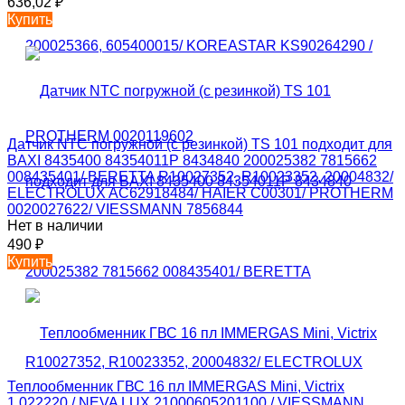
636,02
₽
Купить
Датчик NTC погружной (с резинкой) TS 101 подходит для
BAXI 8435400 84354011P 8434840 200025382 7815662
008435401/ BERETTA R10027352, R10023352, 20004832/
ELECTROLUX AC62918484/ HAIER C00301/ PROTHERM
0020027622/ VIESSMANN 7856844
Нет в наличии
490
₽
Купить
Теплообменник ГВС 16 пл IMMERGAS Mini, Victrix
1.022220 / NEVA LUX 21000605201100 / VIESSMANN