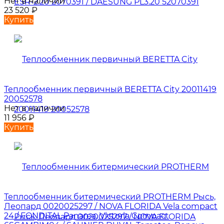
Нет в наличии
23 520
₽
Купить
Теплообменник первичный BERETTA City 20011419
20052578
Нет в наличии
11 956
₽
Купить
Теплообменник битермический PROTHERM Рысь,
Леопард 0020025297 / NOVA FLORIDA Vela compact
24 / FONDITAL Panarea, Victoria Compact