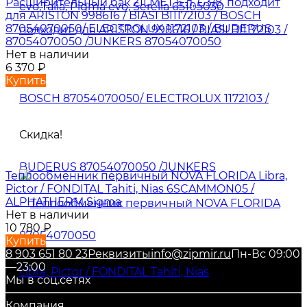
Расширительный бак ZILMET 6 л, G3/8, подходит
для ARISTON 998616 / BIASI BI1172103 / BOSCH
87054070050/ ELECTROLUX 1172103 / BUDERUS
87054070050 /JUNKERS 87054070050
Нет в наличии
6 370
₽
Купить
Скидка!
Теплообменник первичный NOVA FLORIDA Libra,
Pictor / FONDITAL Tahiti, Nias 6SCAMMON05 /
ALPHATHERM Sigma
Нет в наличии
10 780
₽
Купить
8 903 651 80 23
Реквизиты
info@zipmir.ru
Пн-Вс 09:00
—23:00
Мы в соц.сетях
Компания