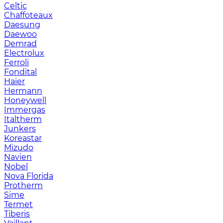
Celtic
Chaffoteaux
Daesung
Daewoo
Demrad
Electrolux
Ferroli
Fondital
Haier
Hermann
Honeywell
Immergas
Italtherm
Junkers
Koreastar
Mizudо
Navien
Nobel
Nova Florida
Protherm
Sime
Termet
Tiberis