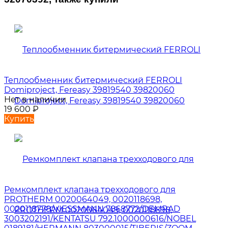
Теплообменник битермический FERROLI
Domiproject, Fereasy 39819540 39820060
Нет в наличии
19 600
₽
Купить
Ремкомплект клапана трехходового для
PROTHERM 0020064049, 0020118698,
0020118778/VIESSMANN 7868772/DEMRAD
3003202191/KENTATSU 792.1000000616/NOBEL