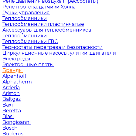
Реле давления воздуха (прессостаты)
Реле протока, датчики Холла
Ручки управления
Теплообменники
Теплообменники пластинчатые
Аксессуары для теплообменников
Теплообменники
Теплообменники ГВС
Термостаты перегрева и безопасности
Циркуляционные насосы, улитки, двигатели
Электроды
Электронные платы
Бренды
Alpenhoff
Alphatherm
Arderia
Ariston
Baltgaz
Baxi
Beretta
Biasi
Bongioanni
Bosch
Buderus