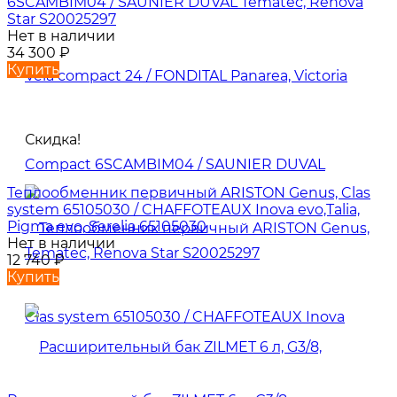
6SCAMBIM04 / SAUNIER DUVAL Tematec, Renova
Star S20025297
Нет в наличии
34 300
₽
Купить
Скидка!
Теплообменник первичный ARISTON Genus, Clas
system 65105030 / CHAFFOTEAUX Inova evo,Talia,
Pigma evo, Serelia 65105030
Нет в наличии
12 740
₽
Купить