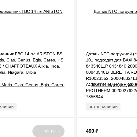
менник ГВС 14 пл ARISTON BS,
Датчик NTC погружной (с
tis, Clas, Genus, Egis, Cares, HS
101 подходит для BAXI 
 / CHAFFOTEAUX Alixia, Inoa,
84354011P 8434840 200
lia, Niagara, Urbia
008435401/ BERETTA R1
R10023352, 20004832/ 
AC62918484/ HAIER C00
PROTHERM 0020027622
7856844
НАЛИЧИИ
НЕТ В НАЛИЧИИ
490
₽
КУПИТЬ