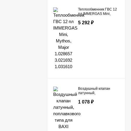
Теплообменник ГВС 12
пл IMMERGAS Mini,
Mythos, Major 1.028657
5 292
₽
3.021692 1.031610
Воздушный клапан
латунный,
поплавкового типа для
1 078
₽
BAXI 607290,
607280/PROTHERM
200080189/ SUNIER
DUVAL S1005600