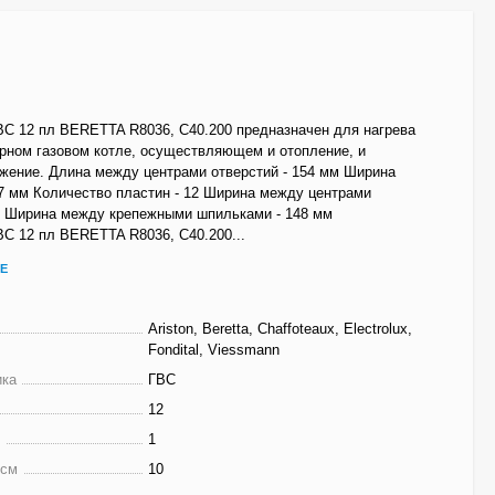
ВС 12 пл BERETTA R8036, C40.200 предназначен для нагрева
рном газовом котле, осуществляющем и отопление, и
жение. Длина между центрами отверстий - 154 мм Ширина
77 мм Количество пластин - 12 Ширина между центрами
мм Ширина между крепежными шпильками - 148 мм
С 12 пл BERETTA R8036, C40.200...
Е
Ariston, Beretta, Chaffoteaux, Electrolux,
Fondital, Viessmann
ика
ГВС
12
г
1
 см
10