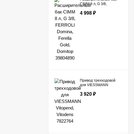
CIMM 8 л, G 3/8,
FERROLI Domina,
4 998
₽
Ferella Gold, Domitop
39804890
Привод трехходовой
для VIESSMANN
Vitopend, Vitodens
3 920
₽
7822764