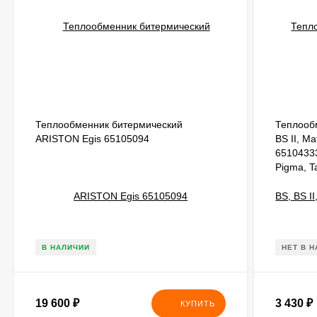
Теплообменник битермический
Теплооб
ARISTON Egis 65105094
BS II, Ma
65104333
Pigma, Ta
В НАЛИЧИИ
НЕТ В 
19 600
₽
3 430
₽
КУПИТЬ