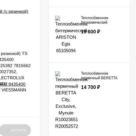
Теплообменник
битермический
ARISTON Egis
19 600
₽
65105094
 резинкой) TS
Теплообменник битермический
8435400
BERETTA Ciao 20005544
025382 7815662
0027352,
Теплообменник
ELECTROLUX
первичный BERETTA
City, Exclusive, Mynute
301/
14 700
₽
R10023651 R20052572
/ VIESSMANN
НЕТ В НАЛИЧИИ
25 480
₽
КУПИТЬ
КУПИТЬ