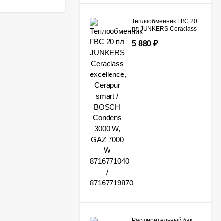
Теплообменник ГВС 20
пл JUNKERS Ceraclass
excellence, Cerapur
5 880
₽
smart / BOSCH Condens
3000 W, GAZ 7000 W
8716771040 /
87167719870
Расширительный бак