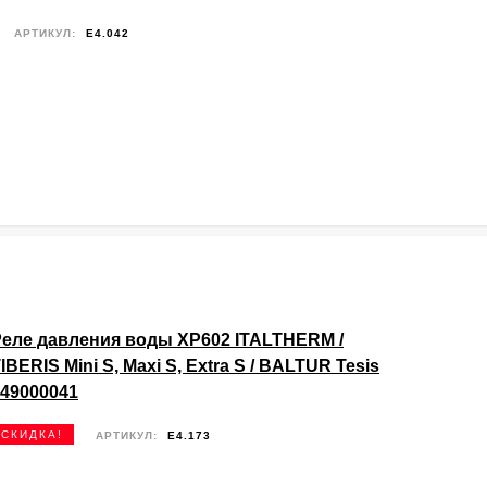
АРТИКУЛ:
E4.042
Реле давления воды XP602 ITALTHERM /
IBERIS Mini S, Maxi S, Extra S / BALTUR Tesis
49000041
СКИДКА!
АРТИКУЛ:
E4.173