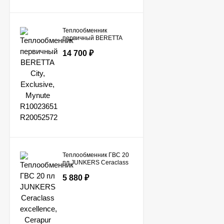
Теплообменник
первичный BERETTA
City, Exclusive, Mynute
14 700
₽
R10023651 R20052572
Теплообменник ГВС 20
пл JUNKERS Ceraclass
excellence, Cerapur
5 880
₽
smart / BOSCH Condens
3000 W, GAZ 7000 W
8716771040 /
87167719870