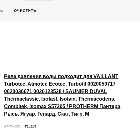
is
ОЧИСТИТЬ
Реле давления воды подходит для VAILLANT
Turbotec, Atmotec Ecotec, Turbofit 0020059717
0020036671 0020123528 / SAUNIER DUVAL
Thermaclassic, Isofast, Isotvin, Thermacodens,
Combitek, Isomax S57205 / PROTHERM Пантера,
Рысь, Ягуар, Гепард, Скат, Тигр, М
АРТИКУЛ:
T1.115