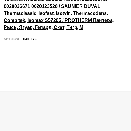
0020036671 0020123528 / SAUNIER DUVAL
Thermaclassic, Isofast, Isotvin, Thermacodens,
Combitek, Isomax S57205 / PROTHERM Пантера,
Рысь, Ягуар, Гепард, Скат, Тигр, М
АРТИКУЛ:
C40.375