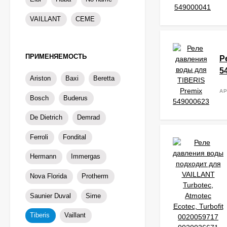
VAILLANT
CEME
ПРИМЕНЯЕМОСТЬ
Р
5
Ariston
Baxi
Beretta
АР
Bosch
Buderus
De Dietrich
Demrad
Ferroli
Fondital
Hermann
Immergas
Nova Florida
Protherm
Saunier Duval
Sime
Tiberis
Vaillant