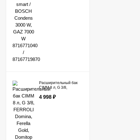
Расширительный бак
CIMM 8 л, G 3/8,
FERROLI Domina,
4 998
₽
Ferella Gold, Domitop
39804890