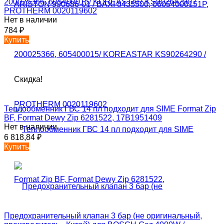
200025366, 605400015/ KOREASTAR KS90264290 /
PROTHERM 0020119602
Нет в наличии
784
₽
Купить
Скидка!
Теплообменник ГВС 14 пл подходит для SIME Format Zip
BF, Format Dewy Zip 6281522, 17B1951409
Нет в наличии
6 818,84
₽
Купить
Предохранительный клапан 3 бар (не оригинальный,