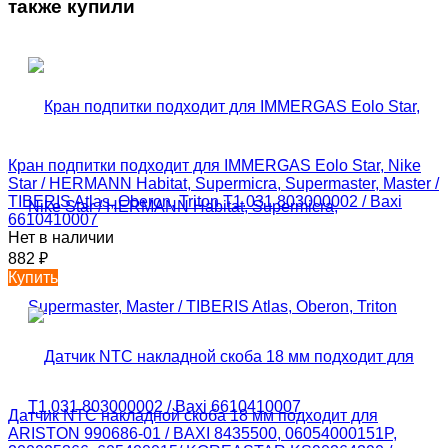
также купили
Кран подпитки подходит для IMMERGAS Eolo Star, Nike
Star / HERMANN Наbitat, Supermicra, Supermaster, Master /
TIBERIS Atlas, Oberon, Triton T1.031 803000002 / Baxi
6610410007
Нет в наличии
882
₽
Купить
Датчик NTC накладной скоба 18 мм подходит для
ARISTON 990686-01 / BAXI 8435500, 06054000151P,