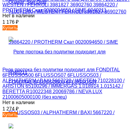
WESTEN / FERROLI 3981827 36902760 39864220 /
PROTHERM Скат 0020094650 / SIME 6040211
Нет в наличии
1 176
₽
Купить
Реле протока без подпитки подходит для FONDITAL
6FLUSSOS00 6FLUSSOS07 6FLUSSOS03 /
ALPHATHERM / BAXI 5667220 / WESTEN 710228100 /
ARISTON 65100296 / IMMERGAS 1.018914 1.015142 /
BERETTA R10022348 20069786 / NEVA LUX
21000605000100 (без колец)
Нет в наличии
1 274
₽
Купить