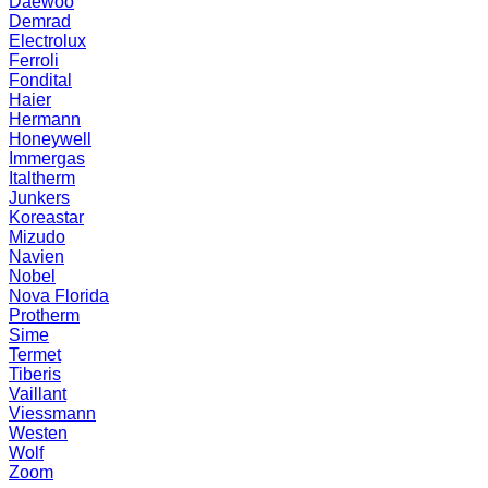
Daewoo
Demrad
Electrolux
Ferroli
Fondital
Haier
Hermann
Honeywell
Immergas
Italtherm
Junkers
Koreastar
Mizudо
Navien
Nobel
Nova Florida
Protherm
Sime
Termet
Tiberis
Vaillant
Viessmann
Westen
Wolf
Zoom