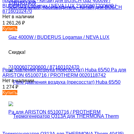
производитель - Китай) для BOSCH Gaz 4000W /
BUDERUS Logamax / NEVA LUX 21000607200600 /
87160102470
Нет в наличии
1 261,26
₽
Купить
Скидка!
Реле давления воздуха (пресосстат) Huba 65/50 Pa для
ARISTON 65100716 / PROTHERM 0020118742
Нет в наличии
1 274
₽
Купить
Термогенератор Q313A для THERMONA Therm 40435\