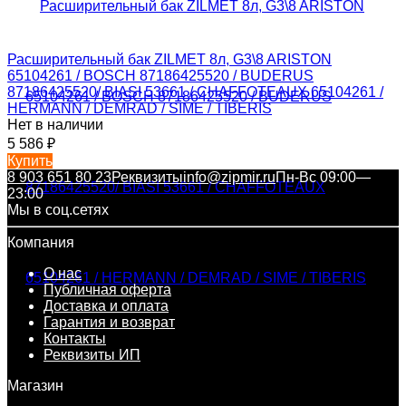
Расширительный бак ZILMET 8л, G3\8 ARISTON
65104261 / BOSCH 87186425520 / BUDERUS
87186425520/ BIASI 53661 / CHAFFOTEAUX 65104261 /
HERMANN / DEMRAD / SIME / TIBERIS
Нет в наличии
5 586
₽
Купить
8 903 651 80 23
Реквизиты
info@zipmir.ru
Пн-Вс 09:00—
23:00
Мы в соц.сетях
Компания
О нас
Публичная оферта
Доставка и оплата
Гарантия и возврат
Контакты
Реквизиты ИП
Магазин