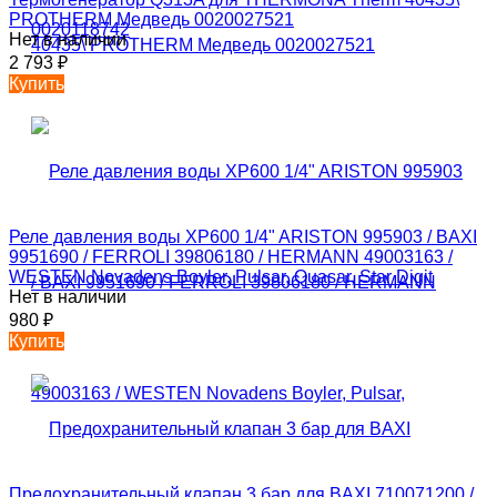
PROTHERM Медведь 0020027521
Нет в наличии
2 793
₽
Купить
Реле давления воды XP600 1/4" ARISTON 995903 / BAXI
9951690 / FERROLI 39806180 / HERMANN 49003163 /
WESTEN Novadens Boyler, Pulsar, Quasar, Star Digit
Нет в наличии
980
₽
Купить
Предохранительный клапан 3 бар для BAXI 710071200 /