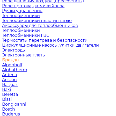
Реле давления воздуха (прессостаты)
Реле протока, датчики Холла
Ручки управления
Теплообменники
Теплообменники пластинчатые
Аксессуары для теплообменников
Теплообменники
Теплообменники ГВС
Термостаты перегрева и безопасности
Циркуляционные насосы, улитки, двигатели
Электроды
Электронные платы
Бренды
Alpenhoff
Alphatherm
Arderia
Ariston
Baltgaz
Baxi
Beretta
Biasi
Bongioanni
Bosch
Buderus