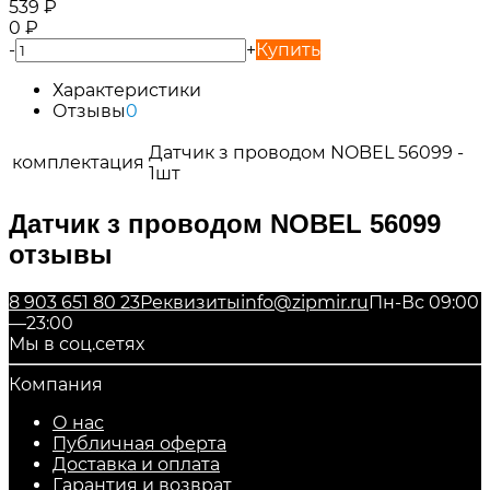
539
₽
0
₽
-
+
Купить
Характеристики
Отзывы
0
Датчик з проводом NOBEL 56099 -
комплектация
1шт
Датчик з проводом NOBEL 56099
отзывы
8 903 651 80 23
Реквизиты
info@zipmir.ru
Пн-Вс 09:00
—23:00
Мы в соц.сетях
Компания
О нас
Публичная оферта
Доставка и оплата
Гарантия и возврат