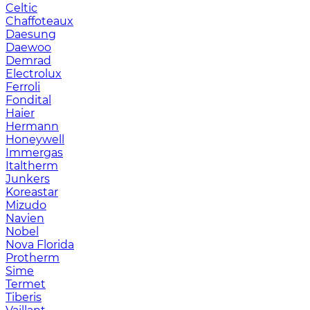
Celtic
Chaffoteaux
Daesung
Daewoo
Demrad
Electrolux
Ferroli
Fondital
Haier
Hermann
Honeywell
Immergas
Italtherm
Junkers
Koreastar
Mizudо
Navien
Nobel
Nova Florida
Protherm
Sime
Termet
Tiberis