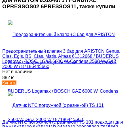
для ARISTON 65104671 / FONDITAL
OPRESSOS02 6PRESSOS11, также купили
Предохранительный клапан 3 бар для ARISTON Genus,
Clas, Egis, BS, Clas, Matis, Alteas 61312668 / BUDERUS
Logamax / BOSCH GAZ 6000 W, Condens 2500 W, GAZ
2000 W / 87186445660
Нет в наличии
882
₽
Купить
Датчик NTC погружной (с резинкой) TS 101 подходит для