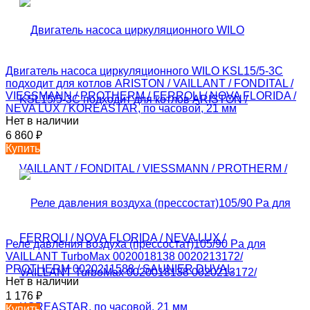
Двигатель насоса циркуляционного WILO KSL15/5-3C
подходит для котлов ARISTON / VAILLANT / FONDITAL /
VIESSMANN / PROTHERM / FERROLI / NOVA FLORIDA /
NEVA LUX / KOREASTAR, по часовой, 21 мм
Нет в наличии
6 860
₽
Купить
Реле давления воздуха (прессостат)105/90 Pa для
VAILLANT TurboMax 0020018138 0020213172/
PROTHERM 0020211588 / SAUNIER DUVAL
Нет в наличии
1 176
₽
Купить