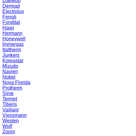
Daewoo
Demrad
Electrolux
Ferroli
Fondital
Haier
Hermann
Honeywell
Immergas
Italtherm
Junkers
Koreastar
Mizudо
Navien
Nobel
Nova Florida
Protherm
Sime
Termet
Tiberis
Vaillant
Viessmann
Westen
Wolf
Zoom