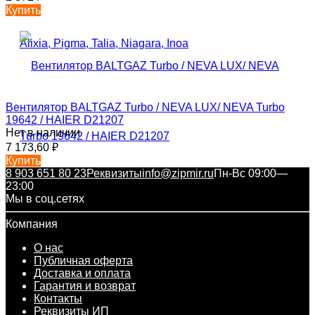
Купить
Вентилятор BALTGAZ Turbo / NEVA LUX/ NEVA Turbo
19642 / HAIER D21207
Нет в наличии
7 173,60
₽
Купить
8 903 651 80 23
Реквизиты
info@zipmir.ru
Пн-Вс 09:00—
23:00
Мы в соц.сетях
Компания
О нас
Публичная оферта
Доставка и оплата
Гарантия и возврат
Контакты
Реквизиты ИП