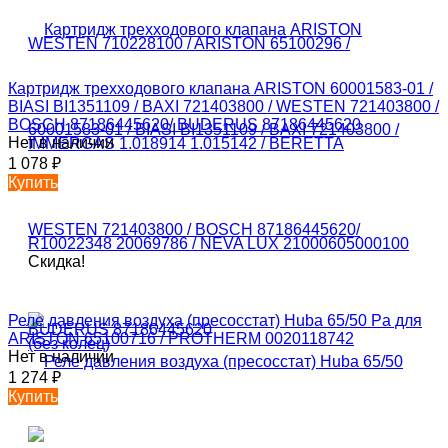
Картридж трехходового клапана ARISTON 60001583-01 /
BIASI BI1351109 / BAXI 721403800 / WESTEN 721403800 /
BOSCH 87186445620/ BUDERUS 87186445620
Нет в наличии
1 078
₽
Купить
Скидка!
Реле давления воздуха (пресосстат) Huba 65/50 Pa для
ARISTON 65100716 / PROTHERM 0020118742
Нет в наличии
1 274
₽
Купить