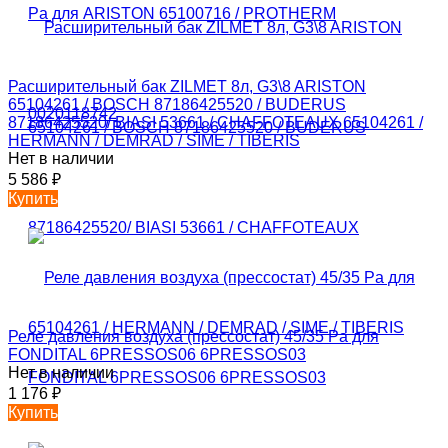
Расширительный бак ZILMET 8л, G3\8 ARISTON
65104261 / BOSCH 87186425520 / BUDERUS
87186425520/ BIASI 53661 / CHAFFOTEAUX 65104261 /
HERMANN / DEMRAD / SIME / TIBERIS
Нет в наличии
5 586
₽
Купить
Реле давления воздуха (прессостат) 45/35 Pa для
FONDITAL 6PRESSOS06 6PRESSOS03
Нет в наличии
1 176
₽
Купить