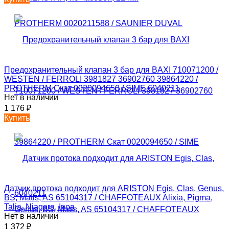
Предохранительный клапан 3 бар для BAXI 710071200 /
WESTEN / FERROLI 3981827 36902760 39864220 /
PROTHERM Скат 0020094650 / SIME 6040211
Нет в наличии
1 176
₽
Купить
Датчик протока подходит для ARISTON Egis, Clas, Genus,
BS, Matis, AS 65104317 / CHAFFOTEAUX Alixia, Pigma,
Talia, Niagara, Inoa
Нет в наличии
1 372
₽