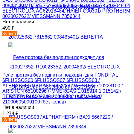
BAXI 8435400 84354011P 8434840 200025382 7815662
008435401/ BERETTA R10027352, R10023352, 20004832/
ELECTROLUX AC62918484/ HAIER C00301/ PROTHERM
0020027622/ VIESSMANN 7856844
Нет в наличии
490
₽
Купить
Реле протока без подпитки подходит для FONDITAL
6FLUSSOS00 6FLUSSOS07 6FLUSSOS03 /
ALPHATHERM / BAXI 5667220 / WESTEN 710228100 /
ARISTON 65100296 / IMMERGAS 1.018914 1.015142 /
BERETTA R10022348 20069786 / NEVA LUX
21000605000100 (без колец)
Нет в наличии
1 274
₽
Купить