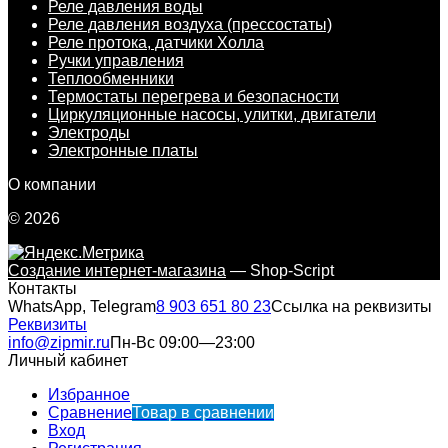
Реле давления воды
Реле давления воздуха (прессостаты)
Реле протока, датчики Холла
Ручки управления
Теплообменники
Термостаты перегрева и безопасности
Циркуляционные насосы, улитки, двигатели
Электроды
Электронные платы
О компании
© 2026
Создание интернет-магазина
— Shop-Script
Контакты
WhatsApp, Telegram
8 903 651 80 23
Ссылка на реквизиты
Реквизиты
info@zipmir.ru
Пн-Вс 09:00—23:00
Личный кабинет
Избранное
Сравнение
Товар в сравнении
Вход