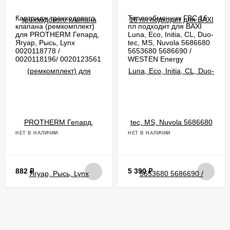
Картридж трехходового
Теплообменник ГВС 16
клапана (ремкомплект)
пл подходит для BAXI
для PROTHERM Гепард,
Luna, Eco, Initia, CL, Duo-
Ягуар, Рысь, Lynx
tec, MS, Nuvola 5686680
0020118778 /
5653680 5686690 /
0020118196/ 0020123561
WESTEN Energy
НЕТ В НАЛИЧИИ
НЕТ В НАЛИЧИИ
882
₽
5 390
₽