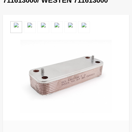
711613000/ WESTEN 711613000