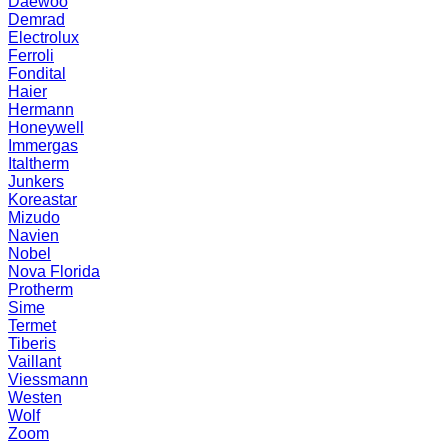
Daewoo
Demrad
Electrolux
Ferroli
Fondital
Haier
Hermann
Honeywell
Immergas
Italtherm
Junkers
Koreastar
Mizudо
Navien
Nobel
Nova Florida
Protherm
Sime
Termet
Tiberis
Vaillant
Viessmann
Westen
Wolf
Zoom