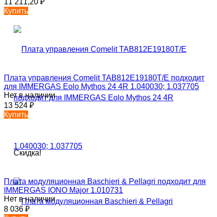
11 211,20
₽
Купить
Плата управления Comelit TAB812E19180T/E подходит
для IMMERGAS Eolo Mythos 24 4R 1.040030; 1.037705
Нет в наличии
13 524
₽
Купить
Скидка!
Плата модуляционная Baschieri & Pellagri подходит для
IMMERGAS IONO Major 1.010731
Нет в наличии
8 036
₽