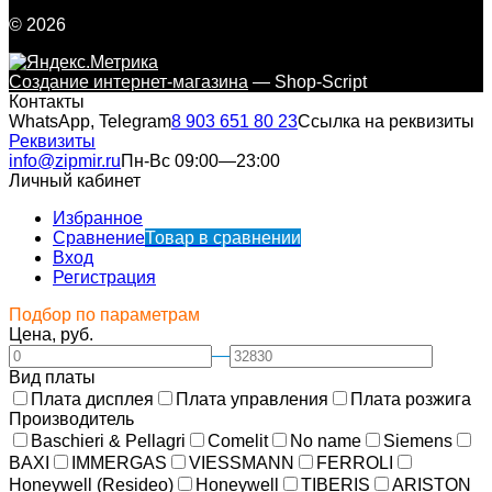
© 2026
Создание интернет-магазина
— Shop-Script
Контакты
WhatsApp, Telegram
8 903 651 80 23
Ссылка на реквизиты
Реквизиты
info@zipmir.ru
Пн-Вс 09:00—23:00
Личный кабинет
Избранное
Сравнение
Товар в сравнении
Вход
Регистрация
Подбор по параметрам
Цена, руб.
—
Вид платы
Плата дисплея
Плата управления
Плата розжига
Производитель
Baschieri & Pellagri
Comelit
No name
Siemens
BAXI
IMMERGAS
VIESSMANN
FERROLI
Honeywell (Resideo)
Honeywell
TIBERIS
ARISTON