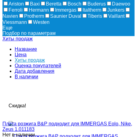
Ariston
Baxi
Beretta
Bosch
Buderus
Daewoo
Ferroli
Hermann
Immergas
Italtherm
Junkers
Navien
Protherm
Saunier Duval
Tiberis
Vaillant
Viessmann
Westen
Еще
Подбор по параметрам
Хиты продаж
Название
Цена
Хиты продаж
Оценка покупателей
Дата добавления
В наличии
Скидка!
Плата розжига B&P подходит для IMMERGAS Eolo, Nike,
Zeus 1.011183
Нет в наличии