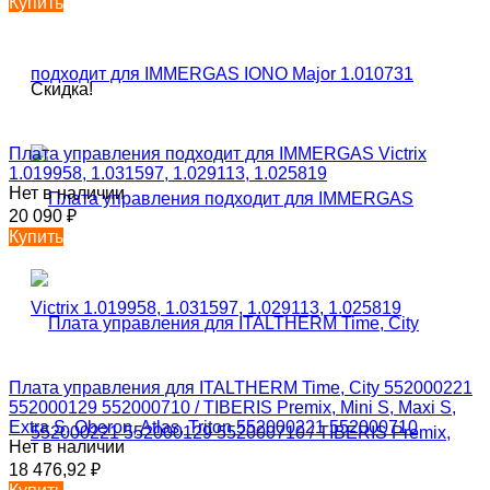
Купить
Скидка!
Плата управления подходит для IMMERGAS Victrix
1.019958, 1.031597, 1.029113, 1.025819
Нет в наличии
20 090
₽
Купить
Плата управления для ITALTHERM Time, City 552000221
552000129 552000710 / TIBERIS Premix, Mini S, Maxi S,
Extra S, Oberon, Atlas, Triton 552000221 552000710
Нет в наличии
18 476,92
₽