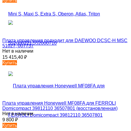
Купить
Плата управления подходит для DAEWOO DCSC-H MSC
51027, 007737
Нет в наличии
15 415,40
₽
Купить
Плата управления Honeywell MF08FA для FERROLI
Domicompact 39812110 36507801 (восстановленная)
Нет в наличии
9 800
₽
Купить