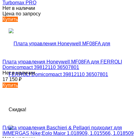
Turbomax PRO
Нет в наличии
Цена по запросу
Купить
Плата управления Honeywell MF08FA для FERROLI
Domicompact 39812110 36507801
Нет в наличии
17 150
₽
Купить
Скидка!
Плата управления Baschieri & Pellagri подходит для
IMMERGAS Nike;Eolo Maior 1.018909, 1.015566, 1.018509