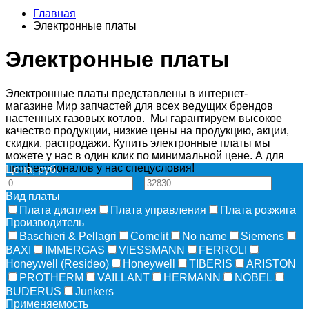
Главная
Электронные платы
Электронные платы
Электронные платы представлены в интернет-
магазине Мир запчастей для всех ведущих брендов
настенных газовых котлов. Мы гарантируем высокое
качество продукции, низкие цены на продукцию, акции,
скидки, распродажи. Купить электронные платы мы
можете у нас в один клик по минимальной цене. А для
профессионалов у нас спецусловия!
Цена, руб.
—
Вид платы
Плата дисплея
Плата управления
Плата розжига
Производитель
Baschieri & Pellagri
Comelit
No name
Siemens
BAXI
IMMERGAS
VIESSMANN
FERROLI
Honeywell (Resideo)
Honeywell
TIBERIS
ARISTON
PROTHERM
VAILLANT
HERMANN
NOBEL
BUDERUS
Junkers
Применяемость