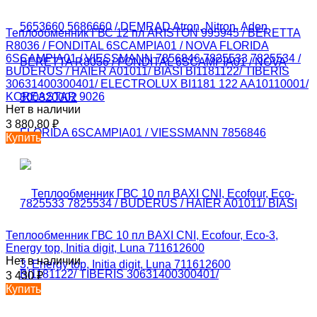
Теплообменник ГВС 12 пл ARISTON 995945 / BERETTA
R8036 / FONDITAL 6SCAMPIA01 / NOVA FLORIDA
6SCAMPIA01 / VIESSMANN 7856846 7825533 7825534 /
BUDERUS / HAIER A01011/ BIASI BI1181122/ TIBERIS
30631400300401/ ELECTROLUX BI1181 122 AA10110001/
KOREASTAR 9026
Нет в наличии
3 880,80
₽
Купить
Теплообменник ГВС 10 пл BAXI CNI, Ecofour, Eco-3,
Energy top, Initia digit, Luna 711612600
Нет в наличии
3 430
₽
Купить