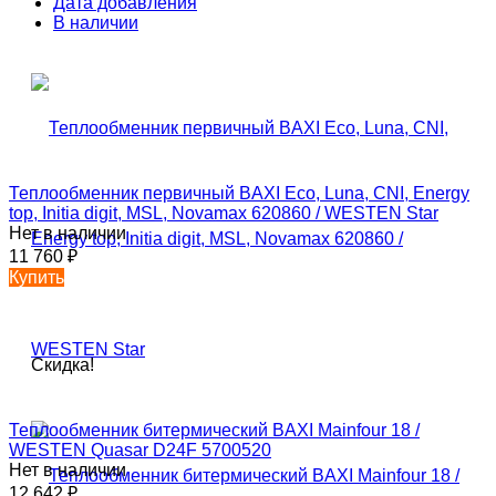
Дата добавления
В наличии
Теплообменник первичный BAXI Eco, Luna, CNI, Energy
top, Initia digit, MSL, Novamax 620860 / WESTEN Star
Нет в наличии
11 760
₽
Купить
Скидка!
Теплообменник битермический BAXI Mainfour 18 /
WESTEN Quasar D24F 5700520
Нет в наличии
12 642
₽