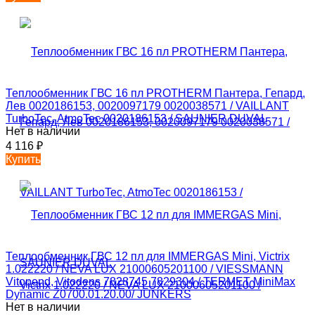
Теплообменник ГВС 16 пл PROTHERM Пантера, Гепард,
Лев 0020186153, 0020097179 0020038571 / VAILLANT
TurboTec, AtmoTec 0020186153 / SAUNIER DUVAL
Нет в наличии
4 116
₽
Купить
Теплообменник ГВС 12 пл для IMMERGAS Mini, Victrix
1.022220 / NEVA LUX 21000605201100 / VIESSMANN
Vitopend, Vitodens 7828745 7829304 / TERMET MiniMax
Dynamic Z0700.01.20.00/ JUNKERS
Нет в наличии