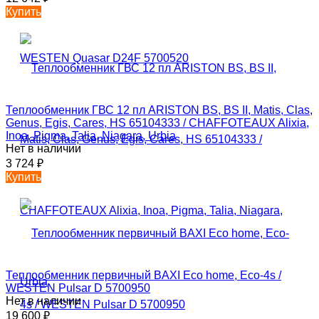
Купить
Теплообменник ГВС 12 пл ARISTON BS, BS II, Matis, Clas,
Genus, Egis, Cares, HS 65104333 / CHAFFOTEAUX Alixia,
Inoa, Pigma, Talia, Niagara, Urbia
Нет в наличии
3 724
₽
Купить
Теплообменник первичный BAXI Eco home, Eco-4s /
WESTEN Pulsar D 5700950
Нет в наличии
19 600
₽