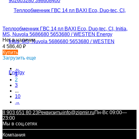
Теплообменник ГВС 14 пл BAXI Eco, Duo-tec, CI, Initia,
MS, Nuvola 5686680 5653680 / WESTEN Energy
Нет в наличии
4 586,40
₽
Купить
Загрузить еще
←
1
2
3
...
10
→
8 903 651 80 23
Реквизиты
info@zipmir.ru
Пн-Вс 09:00—
23:00
Мы в соц.сетях
Компания