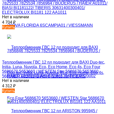
7825533 7825534 7856964 / BUDERUS / HAIER A01011/
BIASI BI1181122/ TIBERIS 30631400300401/
ELECTROLUX BI1181 122 AA1011
Нет в наличии
4 704
₽
Купить
Теплообменник ГВС 12 пл подходит для BAXI Duo-tec,
Initia, Luna, Nuvola, Eco, Eco Home, Eco 4s, Eco Four
5686670 5653660 / WESTEN Star 5686670 5653660
5686660 / DEMRAD Atron, Nitron, Aden 300320002
Нет в наличии
4 312
₽
Купить