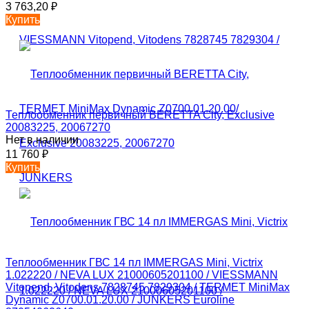
3 763,20
₽
Купить
Теплообменник первичный BERETTA City, Exclusive
20083225, 20067270
Нет в наличии
11 760
₽
Купить
Теплообменник ГВС 14 пл IMMERGAS Mini, Victrix
1.022220 / NEVA LUX 21000605201100 / VIESSMANN
Vitopend, Vitodens 7828745 7829304 / TERMET MiniMax
Dynamic Z0700.01.20.00 / JUNKERS Euroline