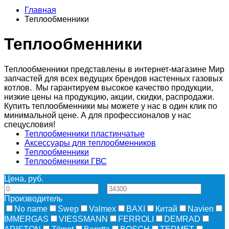
Главная
Теплообменники
Теплообменники
Теплообменники представлены в интернет-магазине Мир
запчастей для всех ведущих брендов настенных газовых
котлов. Мы гарантируем высокое качество продукции,
низкие цены на продукцию, акции, скидки, распродажи.
Купить теплообменники мы можете у нас в один клик по
минимальной цене. А для профессионалов у нас
спецусловия!
Теплообменники пластинчатые
Аксессуары для теплообменников
Теплообменники
Теплообменники ГВС
Цена, руб.
—
Производитель
No name
Swep
Valmex
BAXI
Китай
Navien
IMMERGAS
VIESSMANN
FERROLI
DEMRAD