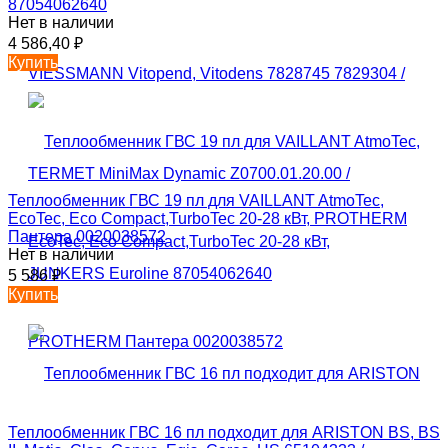
87054062640
Нет в наличии
4 586,40
₽
Купить
Теплообменник ГВС 19 пл для VAILLANT AtmoTec,
EcoTec, Eco Compact,TurboTec 20-28 кВт, PROTHERM
Пантера 0020038572
Нет в наличии
5 586
₽
Купить
Теплообменник ГВС 16 пл подходит для ARISTON BS, BS