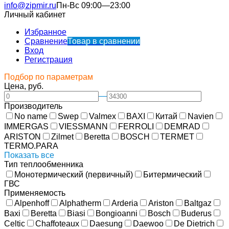
info@zipmir.ru
Пн-Вс 09:00—23:00
Личный кабинет
Избранное
Сравнение
Товар в сравнении
Вход
Регистрация
Подбор по параметрам
Цена, руб.
—
Производитель
No name
Swep
Valmex
BAXI
Китай
Navien
IMMERGAS
VIESSMANN
FERROLI
DEMRAD
ARISTON
Zilmet
Beretta
BOSCH
TERMET
TERMO.PARA
Показать все
Тип теплообменника
Монотермический (первичный)
Битермический
ГВС
Применяемость
Alpenhoff
Alphatherm
Arderia
Ariston
Baltgaz
Baxi
Beretta
Biasi
Bongioanni
Bosch
Buderus
Celtic
Chaffoteaux
Daesung
Daewoo
De Dietrich