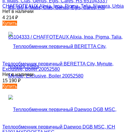
II, Matis, Clas, Genus, Egis, Cares, HS 65104333 /
CHAFFOTEAUX Alixia, Inoa, Pigma, Talia, Niagara, Urbia
Нет в наличии
4 214
₽
Купить
Теплообменник первичный BERETTA City, Mynute,
Exclusive, Boiler 20052580
Нет в наличии
15 190
₽
Купить
Теплообменник первичный Daewoo DGB MSC, ICH