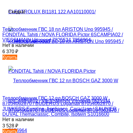
Скидка!
Теплообменник ГВС 18 пл ARISTON Uno 995945 /
FONDITAL Tahiti / NOVA FLORIDA Pictor 6SCAMPIA02 /
VIESSMANN Vitopend 7825534 7856964
Нет в наличии
6 370
₽
Купить
Теплообменник ГВС 12 пл BOSCH GAZ 3000 W
87054062870 / BUDERUS Logamax 87054062870 /
JUNKERS Euroline, Appliance, Ceraclass / SAUNIER
DUVAL Themaclassic, Combite, Isotwin S1016600
Нет в наличии
3 528
₽
Купить