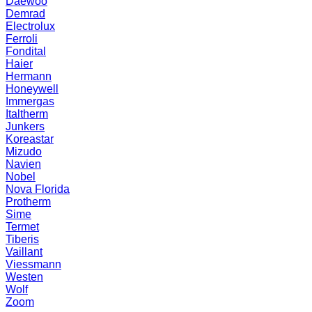
Daewoo
Demrad
Electrolux
Ferroli
Fondital
Haier
Hermann
Honeywell
Immergas
Italtherm
Junkers
Koreastar
Mizudо
Navien
Nobel
Nova Florida
Protherm
Sime
Termet
Tiberis
Vaillant
Viessmann
Westen
Wolf
Zoom