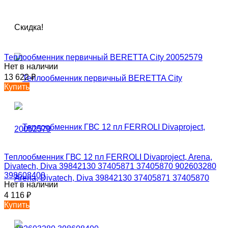
Скидка!
Теплообменник первичный BERETTA City 20052579
Нет в наличии
13 622
₽
Купить
Теплообменник ГВС 12 пл FERROLI Divaproject, Arena,
Divatech, Diva 39842130 37405871 37405870 902603280
398608400
Нет в наличии
4 116
₽
Купить